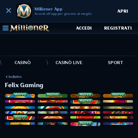
Millioner App
APRI
Accedi all'app per giocare al meglio
ACCEDI
REGISTRATI
CASINÒ
CASINÒ LIVE
SPORT
Indietro
Felix Gaming
NUOVO
NUOVO
NUOVO
NUOVO
NUOVO
NUOVO
NUOVO