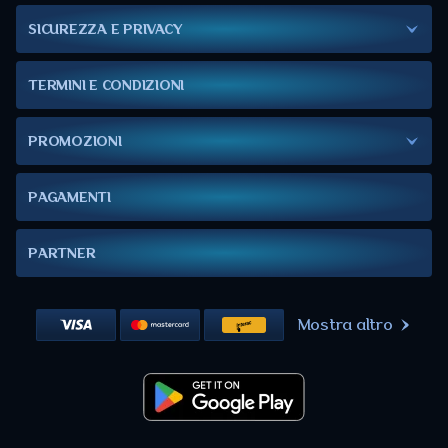
SICUREZZA E PRIVACY
TERMINI E CONDIZIONI
PROMOZIONI
PAGAMENTI
PARTNER
Mostra altro