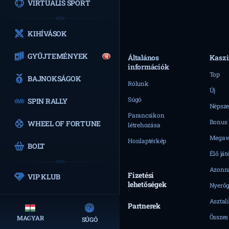
VIRTUÁLIS SPORT
KIHÍVÁSOK
GYŰJTEMÉNYEK
Általános
Kasz
új
információk
Top
BAJNOKSÁGOK
Rólunk
Új
Súgó
SPIN RALLY
Népsze
Parancsikon
Bonus
WHEEL OF FORTUNE
létrehozása
Megaw
Honlaptérkép
BOLT
Élő já
Azonna
Fizetési
VIP KLUB
lehetőségek
Nyerő
Asztal
Partnerek
Összes
MAGYAR
SÚGÓ