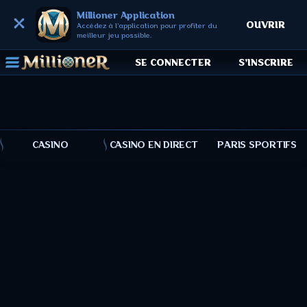
Millioner Application
OUVRIR
Accédez à l'application pour profiter du
meilleur jeu possible.
SE CONNECTER
S'INSCRIRE
CASINO
CASINO EN DIRECT
PARIS SPORTIFS