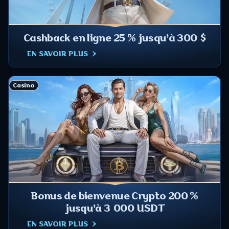
Cashback en ligne 25 % jusqu'à 300 $
EN SAVOIR PLUS
Casino
Bonus de bienvenue Crypto 200 %
jusqu'à 3 000 USDT
EN SAVOIR PLUS