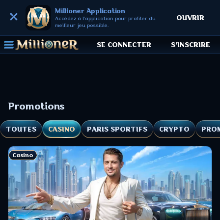
Millioner Application
OUVRIR
Accédez à l'application pour profiter du
meilleur jeu possible.
SE CONNECTER
S'INSCRIRE
Promotions
TOUTES
CASINO
PARIS SPORTIFS
CRYPTO
PROM
Casino