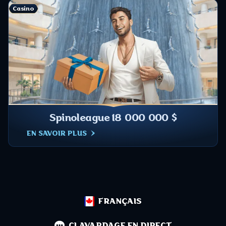
Casino
Spinoleague 18 000 000 $
EN SAVOIR PLUS
FRANÇAIS
CLAVARDAGE EN DIRECT