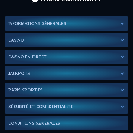
INFORMATIONS GÉNÉRALES
CASINO
CASINO EN DIRECT
JACKPOTS
PARIS SPORTIFS
SÉCURITÉ ET CONFIDENTIALITÉ
CONDITIONS GÉNÉRALES