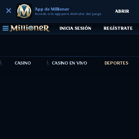
App de Millioner
ABRIR
Accede a la app para disfrutar del juego
INICIA SESIÓN
REGÍSTRATE
CASINO
CASINO EN VIVO
DEPORTES