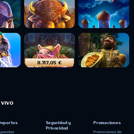
O
11.717,05 €
 VIVO
Deportes
Seguridad y
Promociones
Privacidad
puestas
Promociones de