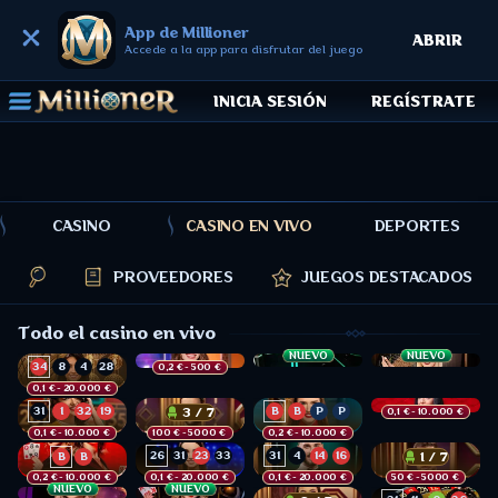
App de Millioner
ABRIR
Accede a la app para disfrutar del juego
INICIA SESIÓN
REGÍSTRATE
CASINO
CASINO EN VIVO
DEPORTES
PROVEEDORES
JUEGOS DESTACADOS
Todo el casino en vivo
NUEVO
NUEVO
34
8
4
28
0,2 €
 - 500 € 
0,1 €
 - 20.000 € 
18
9
35
4
31
1
32
19
3 / 7
B
B
P
P
0,1 €
 - 10.000 € 
0,1 €
 - 10.000 € 
100 €
 - 5000 € 
0,2 €
 - 10.000 € 
16
31
7
16
14
29
26
30
B
B
T
P
26
31
23
33
31
4
14
16
1 / 7
B
B
0,2 €
 - 10.000 € 
0,1 €
 - 20.000 € 
0,1 €
 - 20.000 € 
50 €
 - 5000 € 
NUEVO
NUEVO
23
12
28
34
20
30
36
34
B
B
P
B
4
21
3
13
25
13
17
12