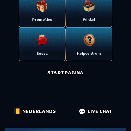
Promoties
Winkel
Kassa
Helpcentrum
STARTPAGINA
NEDERLANDS
LIVE CHAT