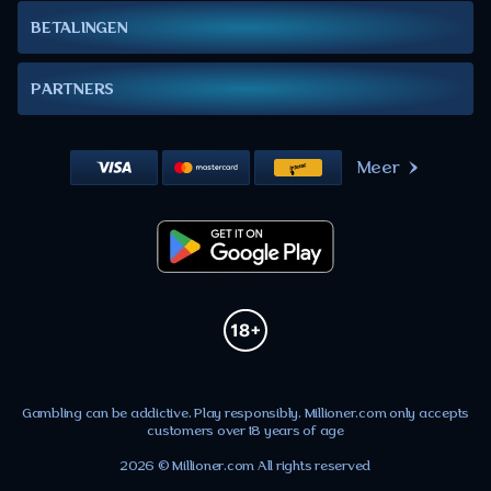
BETALINGEN
PARTNERS
Meer
Gambling can be addictive. Play responsibly. Millioner.com only accepts
customers over 18 years of age
2026 © Millioner.com All rights reserved