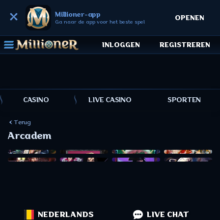
Millioner-app
OPENEN
Ga naar de app voor het beste spel
INLOGGEN
REGISTREREN
CASINO
LIVE CASINO
SPORTEN
Terug
Arcadem
NEDERLANDS
LIVE CHAT