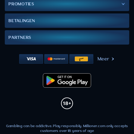
PROMOTIES
BETALINGEN
PARTNERS
Meer
Gambling can be addictive. Play responsibly. Millioner.com only accepts
customers over 18 years of age