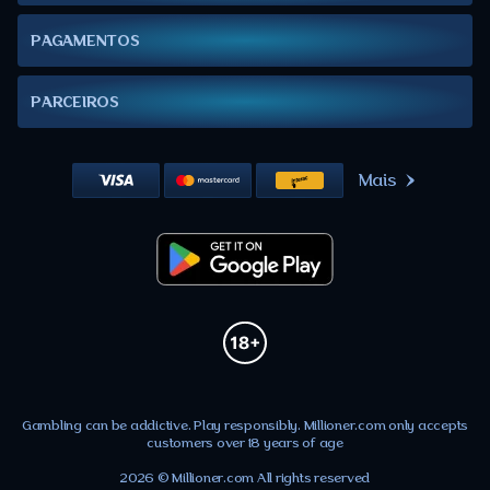
PAGAMENTOS
PARCEIROS
Mais
Gambling can be addictive. Play responsibly. Millioner.com only accepts
customers over 18 years of age
2026 © Millioner.com All rights reserved