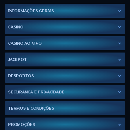
INFORMAÇÕES GERAIS
CASINO
CASINO AO VIVO
JACKPOT
DESPORTOS
SEGURANÇA E PRIVACIDADE
TERMOS E CONDIÇÕES
PROMOÇÕES