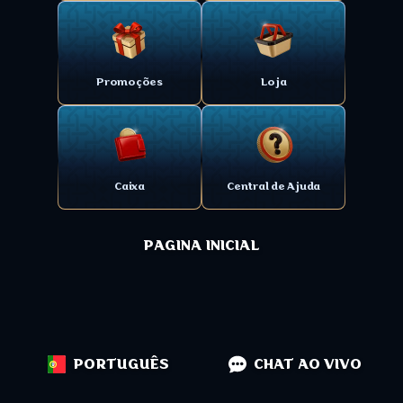
Promoções
Loja
Caixa
Central de Ajuda
PAGINA INICIAL
PORTUGUÊS
CHAT AO VIVO