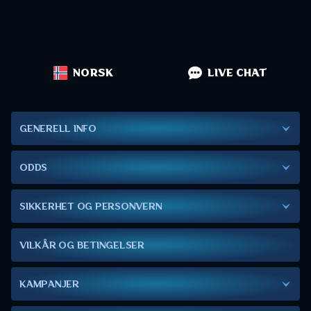
NORSK
LIVE CHAT
GENERELL INFO
ODDS
SIKKERHET OG PERSONVERN
VILKÅR OG BETINGELSER
KAMPANJER