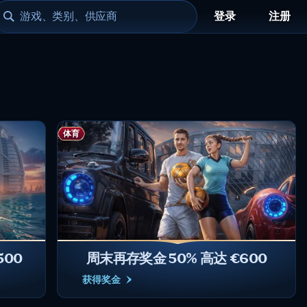
游戏、类别、供应商
登录
注册
体育
500
周末再存奖金 50% 高达 €600
获得奖金