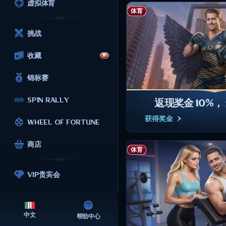
虚拟体育
体育
挑战
收藏
新
锦标赛
SPIN RALLY
返现奖金 10%， 
获得奖金
WHEEL OF FORTUNE
商店
体育
VIP贵宾会
中文
帮助中心