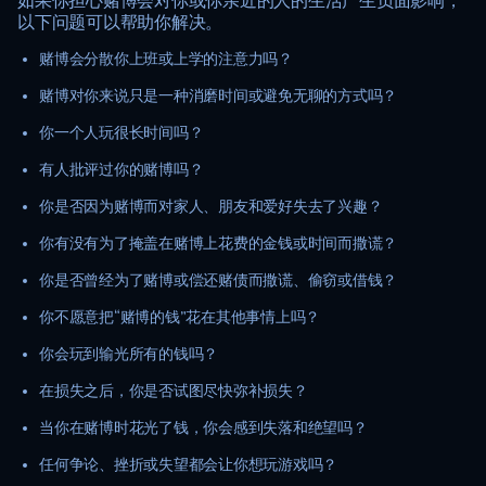
如果你担心赌博会对你或你亲近的人的生活产生负面影响，
以下问题可以帮助你解决。
赌博会分散你上班或上学的注意力吗？
赌博对你来说只是一种消磨时间或避免无聊的方式吗？
你一个人玩很长时间吗？
有人批评过你的赌博吗？
你是否因为赌博而对家人、朋友和爱好失去了兴趣？
你有没有为了掩盖在赌博上花费的金钱或时间而撒谎？
你是否曾经为了赌博或偿还赌债而撒谎、偷窃或借钱？
你不愿意把“赌博的钱”花在其他事情上吗？
你会玩到输光所有的钱吗？
在损失之后，你是否试图尽快弥补损失？
当你在赌博时花光了钱，你会感到失落和绝望吗？
任何争论、挫折或失望都会让你想玩游戏吗？