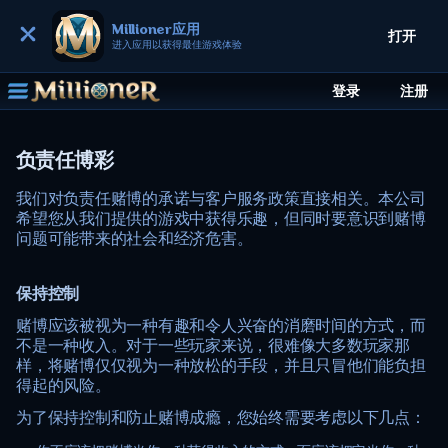
Millioner应用
打开
进入应用以获得最佳游戏体验
登录
注册
负责任博彩
我们对负责任赌博的承诺与客户服务政策直接相关。本公司
希望您从我们提供的游戏中获得乐趣，但同时要意识到赌博
问题可能带来的社会和经济危害。
保持控制
赌博应该被视为一种有趣和令人兴奋的消磨时间的方式，而
不是一种收入。对于一些玩家来说，很难像大多数玩家那
样，将赌博仅仅视为一种放松的手段，并且只冒他们能负担
得起的风险。
为了保持控制和防止赌博成瘾，您始终需要考虑以下几点：