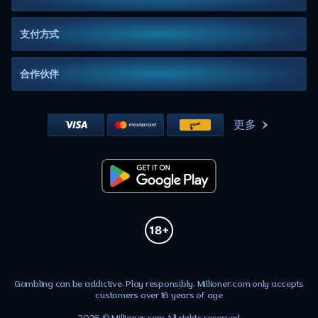
支付方式
合作伙伴
更多
Gambling can be addictive. Play responsibly. Millioner.com only accepts
customers over 18 years of age