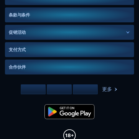
条款与条件
促销活动
支付方式
合作伙伴
更多