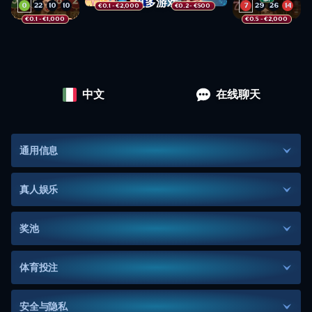
更多游戏
10
15
17
3
0
22
10
10
7
29
26
14
24
8
8
33
25
32
23
19
€0.1
 - €2,000 
€0.2
 - €500 
€0.1
 - €1,000 
€0.5
 - €2,000 
22
3
15
16
3
32
14
21
16
27
33
34
8
17
16
27
29
8
21
6
25
9
2
31
24
33
30
12
35
34
15
25
6
19
5
34
23
36
36
中文
在线聊天
11
10
19
1
通用信息
真人娱乐
奖池
体育投注
安全与隐私