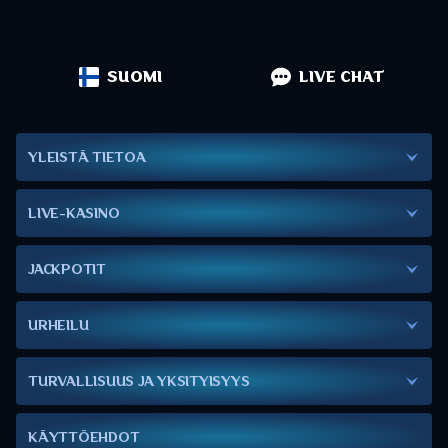
SUOMI
LIVE CHAT
YLEISTÄ TIETOA
LIVE-KASINO
JACKPOTIT
URHEILU
TURVALLISUUS JA YKSITYISYYS
KÄYTTÖEHDOT