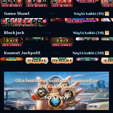
26
35
8
14
14
15
14
33
28
1
16
14
21
29
0,2 €
 - 500 € 
0,1 €
 - 20 000 € 
0,1 €
 - 20 000 € 
0,1 €
 - 20 000 € 
0,1 €
 - 
25
7
2
28
4
3
15
5
21
29
7
12
3
20
Game Showt
Näytä kaikki (49)
18
19
21
4
26
14
0
6
8
28
3
30
21
1
1
26
34
12
7
18
17
10
19
0,2 €
 - 500 € 
0,1 €
 - 20 000 € 
25
16
8
3
26
1
18
35
5
11
28
29
24
18
30
22
29
29
9
1
13
33
6
Blackjack
Näytä kaikki (341)
UUSI
UUSI
UU
24
34
20
2
11
3
12
31
33
18
34
1
27
12
36
25
4 / 7
0 / 7
50 €
 - 5 000 € 
100 €
 - 2 000 € 
Kuumat Jackpotit
Näytä kaikki (381)
UUSI
UUSI
UUSI
UUSI
UU
17 622,84 €
179 450,91 €
6 361
Ota haasteet vastaan ja ansaitse
15,000 kolikkoa!
PELAA NYT