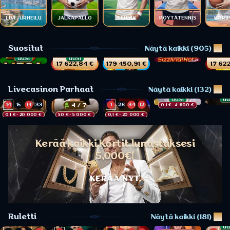
LIVE-URHEILU
JALKAPALLO
TENNIS
PÖYTÄTENNIS
KORI
Suositut
Näytä kaikki (905)
UUSI
UUSI
17 622,84 €
179 450,91 €
17 62
Livecasinon Parhaat
Näytä kaikki (132)
UUSI
UU
14
15
14
33
4 / 7
1
26
34
12
0,1 €
 - 4 600 € 
0,1 €
 - 20 000 € 
50 €
 - 5 000 € 
0,1 €
 - 20 000 € 
4
3
15
5
7
18
17
10
Kerää kaikki Kortit lunastaksesi
26
14
0
6
19
30
22
29
5,000€!
26
1
18
35
29
9
1
13
KERÄÄ NYT
11
3
12
31
33
6
36
25
Ruletti
Näytä kaikki (181)
UU