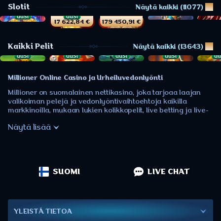
Slotit
Näytä kaikki (11077)
UUSI
UUSI
17 622,84 €
179 450,91 €
Kaikki Pelit
Näytä kaikki (13643)
UUSI
UUSI
UUSI
UUSI
UU
Millioner Online Casino ja Urheiluvedonlyönti
Millioner on suomalainen nettikasino, joka tarjoaa laajan
valikoiman pelejä ja vedonlyöntivaihtoehtoja kaikilla
markkinoilla, mukaan lukien kolikkopelit, live betting ja live-
kasino.
Näytä lisää
Millioner Casino online tarjoaa tuhansia korkealaatuisia
kasinopelejä, sillä teemme yhteistyötä parhaiden
pelintarjoajien kanssa, mikä tarkoittaa, että voimme tarjota
sinulle vain parhaita pelejä.
SUOMI
LIVE CHAT
Kun siirtyminen nettikasinoihin tapahtui 2000-luvulla, se
käynnisti iGaming-vallankumouksen, joka jatkuu edelleen.
Millioner on seuraavan sukupolven nettikasinoviihteen
terävimmässä kärjessä!
YLEISTÄ TIETOA
Pelaa parhaita nettikasinopelejä Millioner Casinolla.