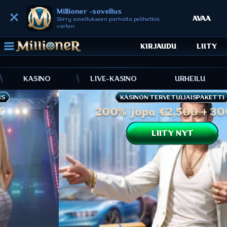
Millioner -sovellus
AVAA
Siirry sovellukseen parhaita pelihetkiä
varten
KIRJAUDU
LIITY
KASINO
LIVE-KASINO
URHEILU
US
KASINON TERVETULIAISPAKETTI
T
200% jopa €2,500 + 30
LIITY NYT