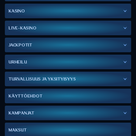
Millioner Casinon valtava kasinopelikirjasto
KASINO
Millioner casino games ovat kruununjalokivemme ja myös
suosituin markkinamme. Innovatiivisimmat ja graafisesti
LIVE-KASINO
näyttävimmät pelit sisältyvät tähän valtavaan valikoimaan.
Tuhannet kolikkopelit, aina hedelmäsymboleilla
varustetuista klassikoista elokuvamaisiin peleihin, jotka
JACKPOTIT
rikkovat teknologian rajoja ja tarjoavat uusia tapoja
viihdyttää ja upottaa pelaaja kokemukseen. Uppoutuminen
onkin juuri sitä, mitä todennäköisesti koet pelatessasi
URHEILU
kolikkopelejä Millioner Casinolla.
Nämä ovat oikean rahan kasinopelejä, budjetistasi ja
TURVALLISUUS JA YKSITYISYYS
maustasi riippumatta. Kun pelaat Millioner Casinolla,
huomaat ensimmäiseksi, ettei täällä ole mitään halpoja,
kaavamaisia pelejä. Yhdistämme korkean laadun ja
KÄYTTÖEHDOT
monipuoliset vaihtoehdot, mikä takaa parhaat
pelikokemukset.
Paras nettikasino myös upeat pöytäpelit, joissa klassiset
KAMPANJAT
korttipelit ja roulette löytyvät lukuisina versioina.
Rauhallisemmat versiot löytyvät live casino, jossa
suunnittelemme kaiken pelattavuuden parantamiseksi.
MAKSUT