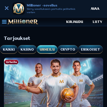
Millioner -sovellus
AVAA
Siirry sovellukseen parhaita pelihetkiä
varten
KIRJAUDU
LIITY
Tarjoukset
KAIKKI
KASINO
URHEILU
CRYPTO
ERIKOISET
Urheilu