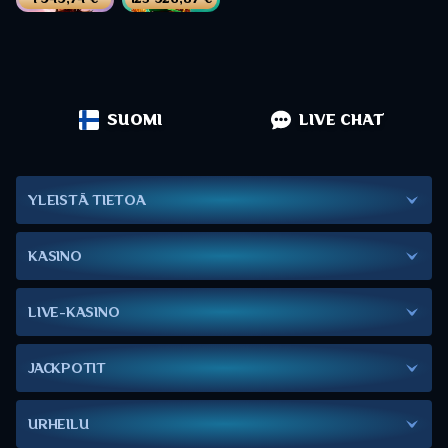
SUOMI
LIVE CHAT
YLEISTÄ TIETOA
KASINO
LIVE-KASINO
JACKPOTIT
URHEILU