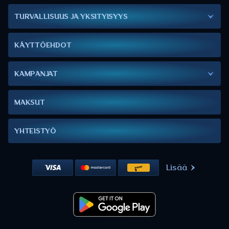
TURVALLISUUS JA YKSITYISYYS
KÄYTTÖEHDOT
KAMPANJAT
MAKSUT
YHTEISTYÖ
Lisää