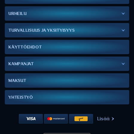
URHEILU
TURVALLISUUS JA YKSITYISYYS
KÄYTTÖEHDOT
KAMPANJAT
MAKSUT
YHTEISTYÖ
Lisää