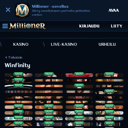
Millioner -sovellus
AVAA
Siirry sovellukseen parhaita pelihetkiä
varten
KIRJAUDU
LIITY
KASINO
LIVE-KASINO
URHEILU
Takaisin
Winfinity
UUSI
UUSI
UUSI
UUSI
UUSI
UUSI
UUSI
UUSI
UUSI
UUSI
UUSI
UUSI
UUSI
UUSI
UUSI
UUSI
UUSI
UUSI
UUSI
UUSI
UUSI
UUSI
UUSI
UUSI