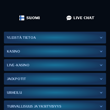
SUOMI
LIVE CHAT
YLEISTÄ TIETOA
KASINO
LIVE-KASINO
JACKPOTIT
URHEILU
TURVALLISUUS JA YKSITYISYYS