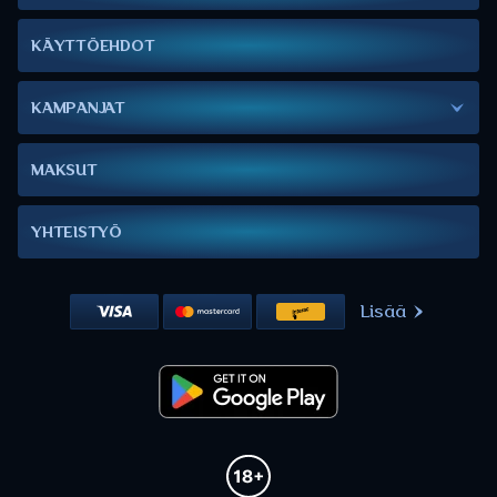
KÄYTTÖEHDOT
KAMPANJAT
MAKSUT
YHTEISTYÖ
Lisää