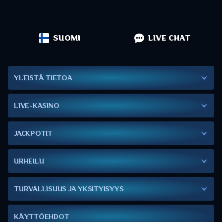
SUOMI
LIVE CHAT
YLEISTÄ TIETOA
LIVE-KASINO
JACKPOTIT
URHEILU
TURVALLISUUS JA YKSITYISYYS
KÄYTTÖEHDOT