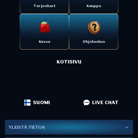
Tarjoukset
Kauppa
Kassa
Ohjekeskus
KOTISIVU
SUOMI
LIVE CHAT
YLEISTÄ TIETOA