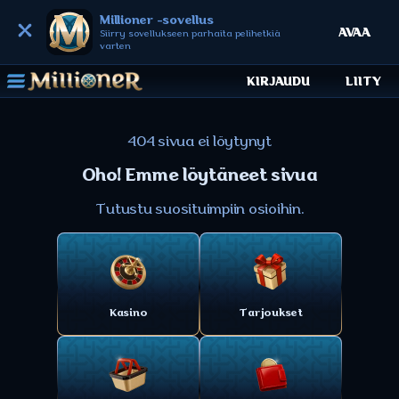
Millioner -sovellus
AVAA
Siirry sovellukseen parhaita pelihetkiä
varten
KIRJAUDU
LIITY
404 sivua ei löytynyt
Oho! Emme löytäneet sivua
Tutustu suosituimpiin osioihin.
Kasino
Tarjoukset