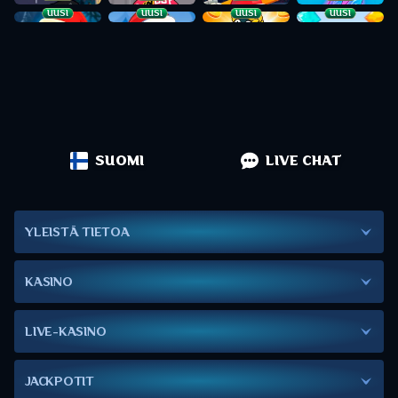
UUSI
UUSI
UUSI
UUSI
SUOMI
LIVE CHAT
YLEISTÄ TIETOA
KASINO
LIVE-KASINO
JACKPOTIT