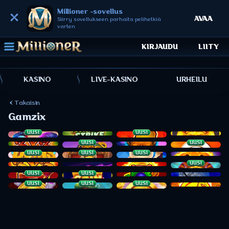
Millioner -sovellus
AVAA
Siirry sovellukseen parhaita pelihetkiä
varten
KIRJAUDU
LIITY
KASINO
LIVE-KASINO
URHEILU
Takaisin
Gamzix
UUSI
UUSI
UUSI
UUSI
UUSI
UUSI
UUSI
UUSI
UUSI
UUSI
UUSI
UUSI
UUSI