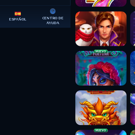
CENTRO DE
ESPAÑOL
AYUDA
NUEVO
NUEVO