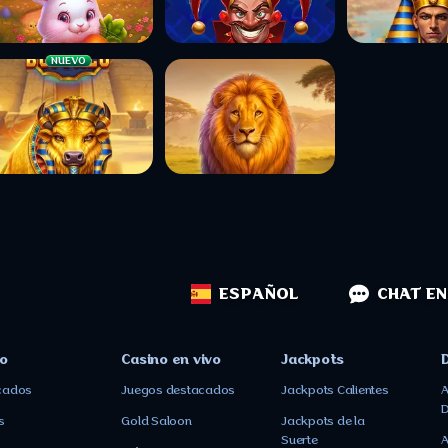
NUEVO
ESPAÑOL
CHAT EN
no
Casino en vivo
Jackpots
cados
Juegos destacados
Jackpots Calientes
A
D
s
Gold Saloon
Jackpots de la
Suerte
A