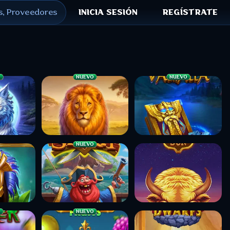
s, Proveedores
INICIA SESIÓN
REGÍSTRATE
O
NUEVO
NUEVO
NUEVO
O
NUEVO