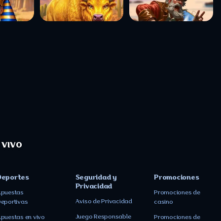
 VIVO
Deportes
Seguridad y
Promociones
Privacidad
puestas
Promociones de
Aviso de Privacidad
eportivas
casino
Juego Responsable
puestas en vivo
Promociones de