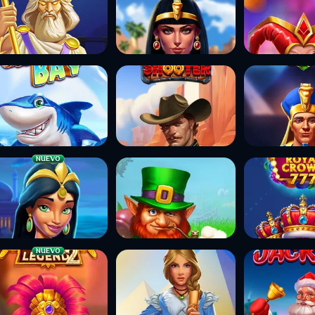
NUEVO
NUEVO