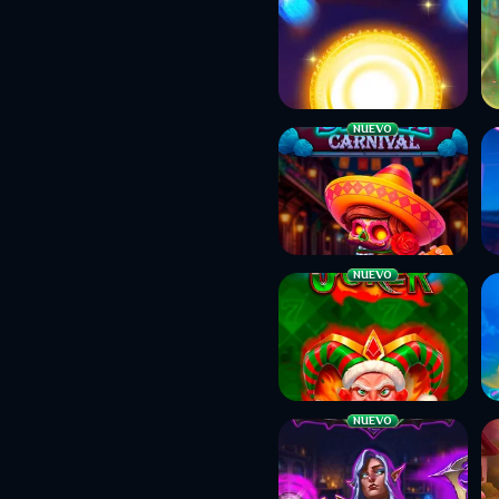
NUEVO
NUEVO
NUEVO