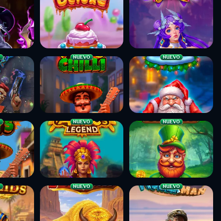
O
NUEVO
NUEVO
O
NUEVO
NUEVO
O
NUEVO
NUEVO