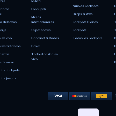
ares
Ruleta
Nuevos Jackpots
D
onato
Blackjack
l
Drops & Wins
F
Mesas
a de bonos
Internacionales
Jackpots Diarios
T
ways
Súper shows
Jackpots
T
 en vivo
Baccarat & Dados
Todos los Jackpots
B
 instantáneos
Póker
H
perras
Todo el casino en
F
vivo
s de mesa
B
los Jackpots
los juegos