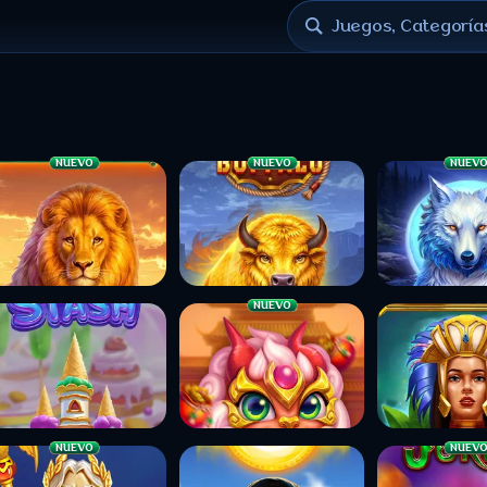
Juegos, Categoría
NUEVO
NUEVO
NUEV
NUEVO
NUEVO
NUEV