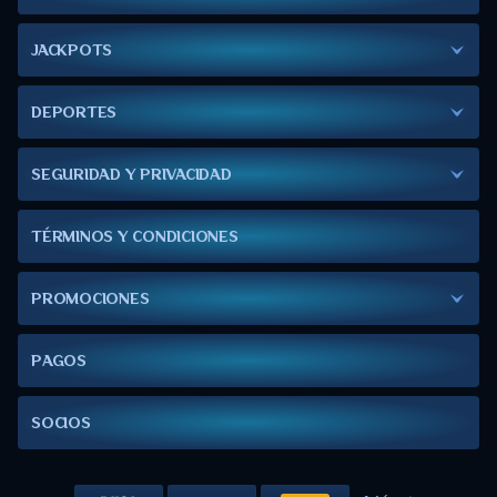
JACKPOTS
DEPORTES
SEGURIDAD Y PRIVACIDAD
TÉRMINOS Y CONDICIONES
PROMOCIONES
PAGOS
SOCIOS