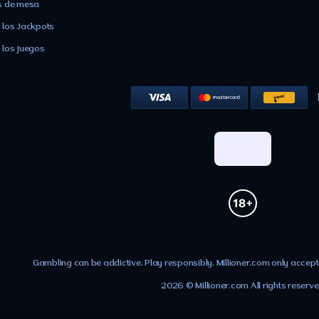
s de mesa
los Jackpots
los juegos
Gambling can be addictive. Play responsibly. Millioner.com only accep
2026 © Millioner.com All rights reserv