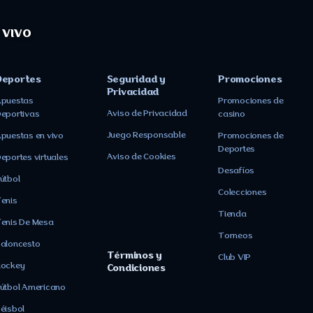
 VIVO
Deportes
Seguridad y
Promociones
Privacidad
puestas
Promociones de
Aviso de Privacidad
eportivas
casino
Juego Responsable
puestas en vivo
Promociones de
Deportes
Aviso de Cookies
eportes virtuales
Desafíos
útbol
Colecciones
enis
Tienda
enis De Mesa
Torneos
aloncesto
Términos y
Club VIP
ockey
Condiciones
útbol Americano
éisbol