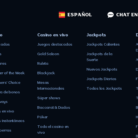
ESPAÑOL
CHAT EN
no
Casino en vivo
Jackpots
cados
Juegos destacados
Jackpots Calientes
A
D
s
Gold Saloon
Jackpots de la
Suerte
A
ares
Ruleta
Nuevos Jackpots
D
er of the Week
Blackjack
Jackpots Diarios
F
ers' Choice
Mesas
Internacionales
Todos los Jackpots
T
a de bonos
Súper shows
T
ways
Baccarat & Dados
B
 en vivo
Póker
H
 instantáneos
Todo el casino en
F
perras
vivo
B