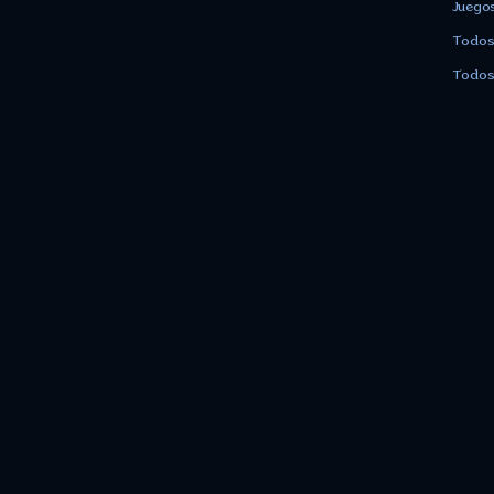
Juego
Todos 
Todos 