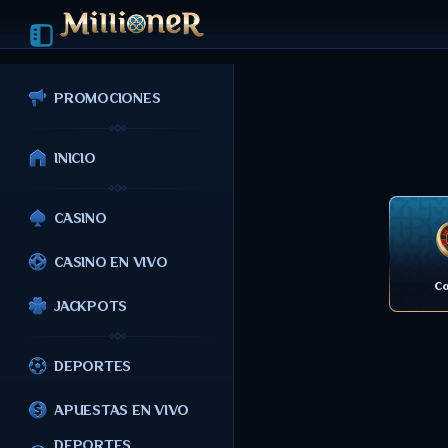
PROMOCIONES
INICIO
CASINO
CASINO EN VIVO
C
JACKPOTS
DEPORTES
APUESTAS EN VIVO
DEPORTES