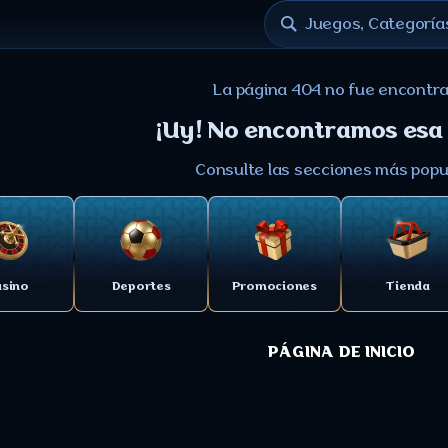
Juegos, Categoría
La página 404 no fue encontr
¡Uy! No encontramos esa
Consulte las secciones más popu
asino
Deportes
Promociones
Tienda
PÁGINA DE INICIO