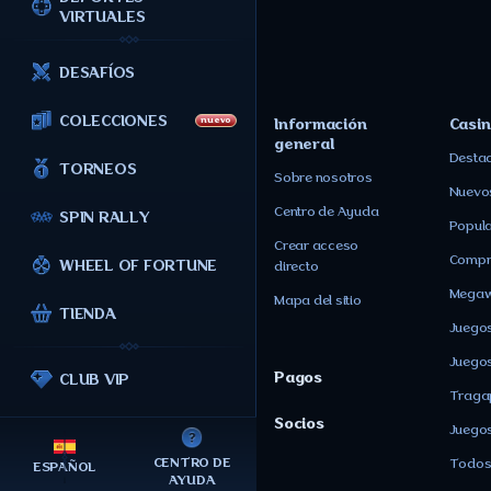
VIRTUALES
DESAFÍOS
COLECCIONES
nuevo
Información
Casi
general
Desta
TORNEOS
Sobre nosotros
Nuevo
Centro de Ayuda
SPIN RALLY
Popul
Crear acceso
Compr
WHEEL OF FORTUNE
directo
Mega
Mapa del sitio
TIENDA
Juegos
Juegos
Pagos
CLUB VIP
Traga
Socios
Juego
CENTRO DE
Todos 
ESPAÑOL
AYUDA