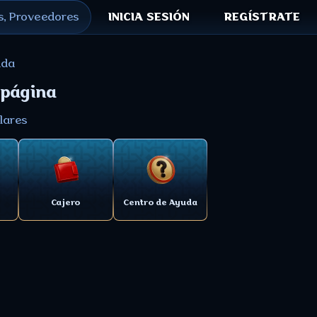
s, Proveedores
INICIA SESIÓN
REGÍSTRATE
ada
 página
lares
Cajero
Centro de Ayuda