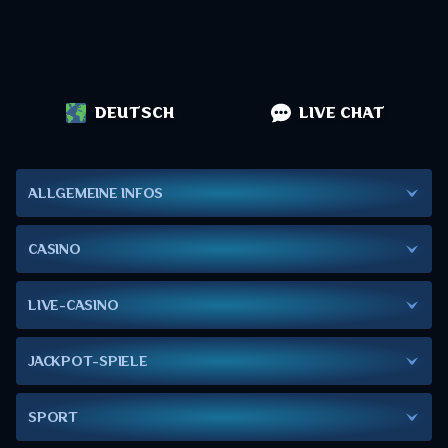
DEUTSCH
LIVE CHAT
ALLGEMEINE INFOS
CASINO
LIVE-CASINO
JACKPOT-SPIELE
SPORT