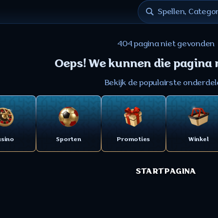
Spellen, Catego
404 pagina niet gevonden
Oeps! We kunnen die pagina 
Bekijk de populairste onderdel
asino
Sporten
Promoties
Winkel
STARTPAGINA