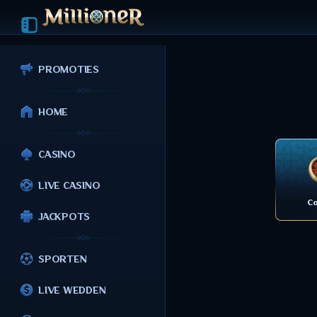
PROMOTIES
HOME
CASINO
LIVE CASINO
C
JACKPOTS
SPORTEN
LIVE WEDDEN