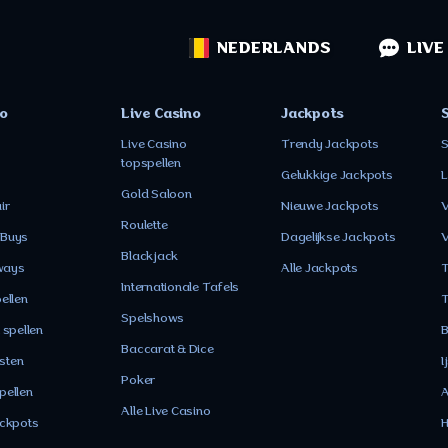
NEDERLANDS
LIVE
no
Live Casino
Jackpots
Live Casino
Trendy Jackpots
S
topspellen
Gelukkige Jackpots
L
Gold Saloon
ir
Nieuwe Jackpots
V
Roulette
 Buys
Dagelijkse Jackpots
V
Blackjack
ways
Alle Jackpots
T
Internationale Tafels
pellen
T
Spelshows
 spellen
B
Baccarat & Dice
sten
I
Poker
pellen
A
Alle Live Casino
ackpots
H