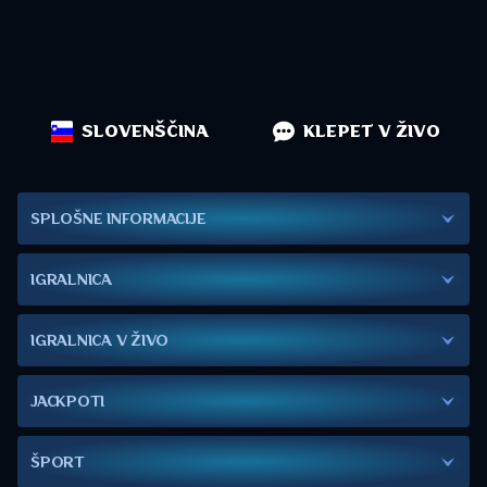
SLOVENŠČINA
KLEPET V ŽIVO
SPLOŠNE INFORMACIJE
IGRALNICA
IGRALNICA V ŽIVO
JACKPOTI
ŠPORT