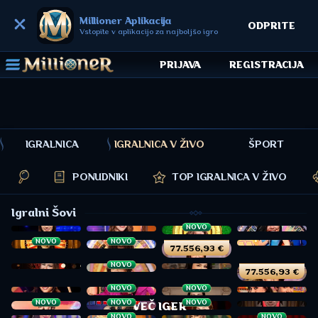
Millioner Aplikacija
ODPRITE
Vstopite v aplikacijo za najboljšo igro
PRIJAVA
REGISTRACIJA
IGRALNICA
IGRALNICA V ŽIVO
ŠPORT
PONUDNIKI
TOP IGRALNICA V ŽIVO
Igralni Šovi
NOVO
NOVO
NOVO
77.556,93 €
NOVO
77.556,93 €
NOVO
NOVO
NOVO
NOVO
NOVO
VEČ IGER
NOVO
NOVO