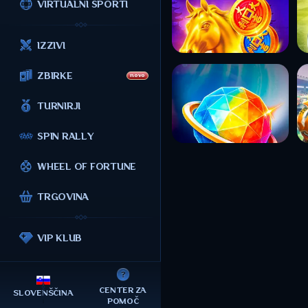
VIRTUALNI ŠPORTI
IZZIVI
ZBIRKE
novo
TURNIRJI
SPIN RALLY
WHEEL OF FORTUNE
TRGOVINA
VIP KLUB
CENTER ZA
SLOVENŠČINA
POMOČ