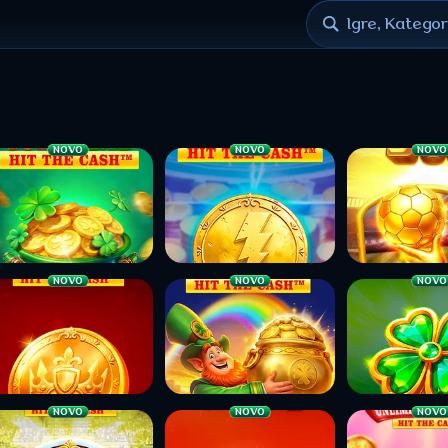
Igre, Kategor
NOVO
NOVO
NOVO
NOVO
NOVO
NOVO
NOVO
NOVO
NOVO