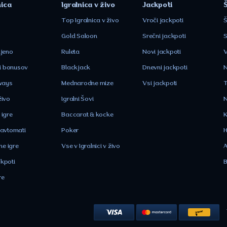
nica
Igralnica v živo
Jackpoti
Top Igralnica v živo
Vroči jackpoti
Š
Gold Saloon
Srečni jackpoti
S
ljeno
Ruleta
Novi jackpoti
V
i bonusov
Blackjack
Dnevni jackpoti
ways
Mednarodne mize
Vsi jackpoti
T
živo
Igralni Šovi
N
 igre
Baccarat & kocke
K
i avtomati
Poker
H
e igre
Vse v Igralnici v živo
A
ckpoti
B
re