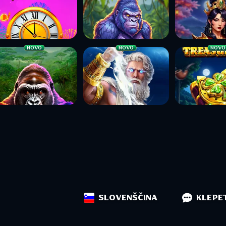
NOVO
NOVO
NOVO
SLOVENŠČINA
KLEPET