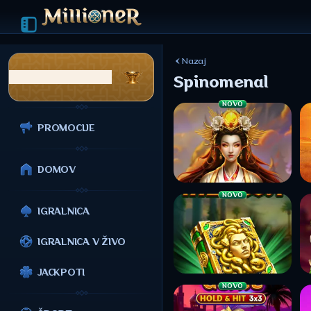
Nazaj
WORLD CUP GO!
Spinomenal
NOVO
PROMOCIJE
DOMOV
NOVO
IGRALNICA
IGRALNICA V ŽIVO
JACKPOTI
NOVO