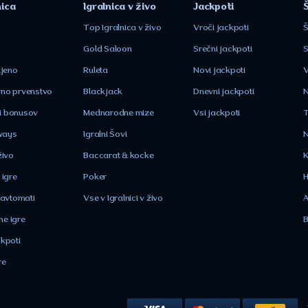
nica
Igralnica v živo
Jackpoti
Top Igralnica v živo
Vroči jackpoti
Š
Gold Saloon
Srečni jackpoti
S
ljeno
Ruleta
Novi jackpoti
V
no prvenstvo
Blackjack
Dnevni jackpoti
i bonusov
Mednarodne mize
Vsi jackpoti
T
ways
Igralni Šovi
N
živo
Baccarat & kocke
K
 igre
Poker
H
i avtomati
Vse v Igralnici v živo
A
e igre
B
ckpoti
re