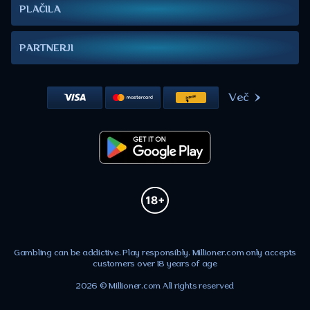
PLAČILA
PARTNERJI
Več
Gambling can be addictive. Play responsibly. Millioner.com only accepts
customers over 18 years of age
2026 © Millioner.com All rights reserved