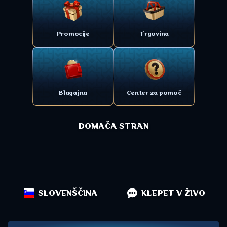
Promocije
Trgovina
Blagajna
Center za pomoč
DOMAČA STRAN
SLOVENŠČINA
KLEPET V ŽIVO