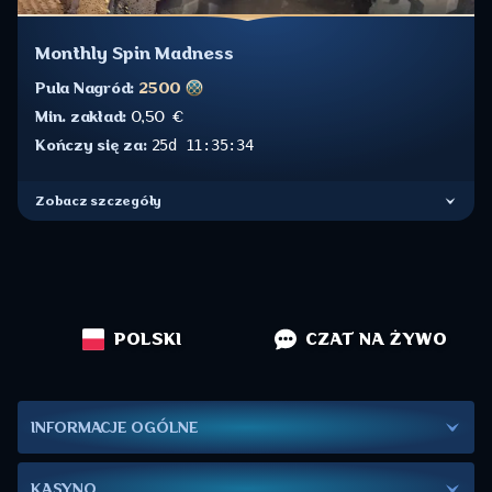
Monthly Spin Madness
Pula Nagród:
2500
Min. zakład:
0,50 €
Kończy się za:
25d 11:35:34
Zobacz szczegóły
POLSKI
CZAT NA ŻYWO
INFORMACJE OGÓLNE
KASYNO