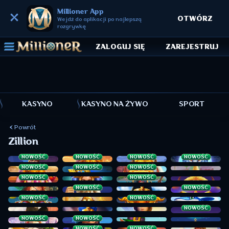
Millioner App
OTWÓRZ
Wejdź do aplikacji po najlepszą
rozgrywkę
ZALOGUJ SIĘ
ZAREJESTRUJ
KASYNO
KASYNO NA ŻYWO
SPORT
Powrót
Zillion
NOWOŚĆ
NOWOŚĆ
NOWOŚĆ
NOWOŚĆ
NOWOŚĆ
NOWOŚĆ
NOWOŚĆ
NOWOŚĆ
NOWOŚĆ
NOWOŚĆ
NOWOŚĆ
NOWOŚĆ
NOWOŚĆ
NOWOŚĆ
NOWOŚĆ
NOWOŚĆ
NOWOŚĆ
NOWOŚĆ