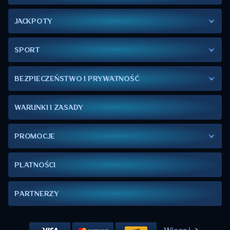
JACKPOTY
SPORT
BEZPIECZEŃSTWO I PRYWATNOŚĆ
WARUNKI I ZASADY
PROMOCJE
PŁATNOŚCI
PARTNERZY