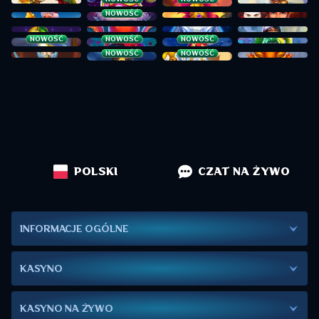
NOWOŚĆ
NOWOŚĆ
NOWOŚĆ
NOWOŚĆ
NOWOŚĆ
NOWOŚĆ
POLSKI
CZAT NA ŻYWO
INFORMACJE OGÓLNE
KASYNO
KASYNO NA ŻYWO