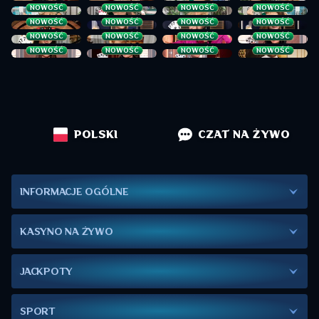
NOWOŚĆ
NOWOŚĆ
NOWOŚĆ
NOWOŚĆ
NOWOŚĆ
NOWOŚĆ
NOWOŚĆ
NOWOŚĆ
NOWOŚĆ
NOWOŚĆ
NOWOŚĆ
NOWOŚĆ
NOWOŚĆ
NOWOŚĆ
NOWOŚĆ
NOWOŚĆ
POLSKI
CZAT NA ŻYWO
INFORMACJE OGÓLNE
KASYNO NA ŻYWO
JACKPOTY
SPORT