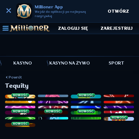
Millioner App
OTWÓRZ
Wejdź do aplikacji po najlepszą
rozgrywkę
ZALOGUJ SIĘ
ZAREJESTRUJ
KASYNO
KASYNO NA ŻYWO
SPORT
Powrót
Tequity
NOWOŚĆ
NOWOŚĆ
NOWOŚĆ
NOWOŚĆ
NOWOŚĆ
NOWOŚĆ
NOWOŚĆ