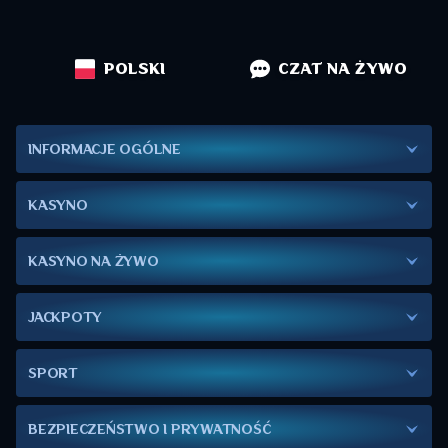
POLSKI
CZAT NA ŻYWO
INFORMACJE OGÓLNE
KASYNO
KASYNO NA ŻYWO
JACKPOTY
SPORT
BEZPIECZEŃSTWO I PRYWATNOŚĆ