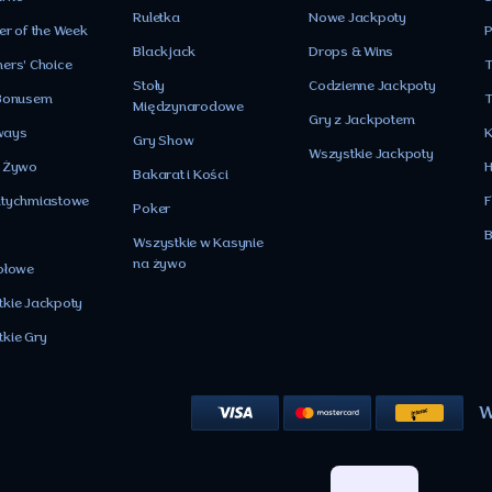
Ruletka
Nowe Jackpoty
er of the Week
P
Blackjack
Drops & Wins
ers' Choice
T
Stoły
Codzienne Jackpoty
 Bonusem
T
Międzynarodowe
Gry z Jackpotem
ways
Gry Show
Wszystkie Jackpoty
a Żywo
H
Bakarat i Kości
atychmiastowe
F
Poker
B
Wszystkie w Kasynie
na żywo
ołowe
kie Jackpoty
kie Gry
W