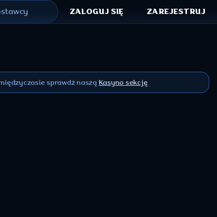
Dostawcy
ZALOGUJ SIĘ
ZAREJESTRUJ
 W międzyczasie sprawdź naszą
Kasyno sekcję