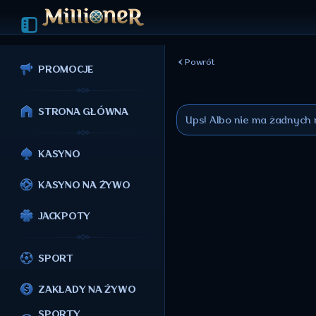
Powrót
PROMOCJE
STRONA GŁÓWNA
Ups! Albo nie ma żadnych 
KASYNO
KASYNO NA ŻYWO
JACKPOTY
SPORT
ZAKŁADY NA ŻYWO
SPORTY