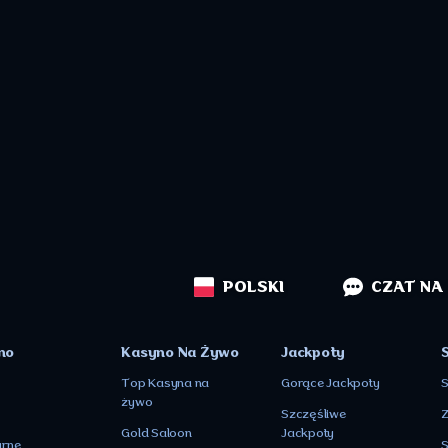
POLSKI
CZAT NA
no
Kasyno Na Żywo
Jackpoty
Top Kasyna na
Gorące Jackpoty
S
żywo
Szczęśliwe
Z
Gold Saloon
Jackpoty
arne
S