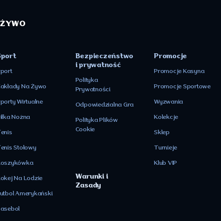
 ŻYWO
Sport
Bezpieczeństwo
Promocje
i prywatność
port
Promocje Kasyna
Polityka
akłady Na Żywo
Promocje Sportowe
Prywatności
porty Wirtualne
Wyzwania
Odpowiedzialna Gra
iłka Nożna
Kolekcje
Polityka Plików
Cookie
enis
Sklep
enis Stołowy
Turnieje
Koszykówka
Klub VIP
Warunki i
okej Na Lodzie
Zasady
utbol Amerykański
asebol