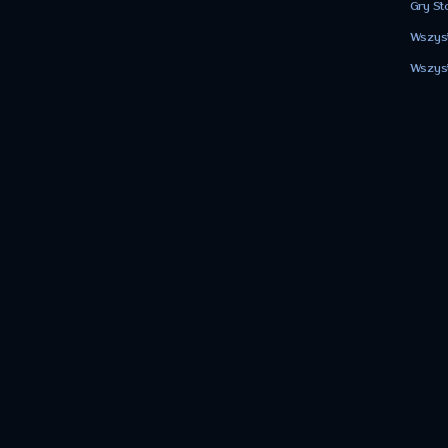
Gry St
Wszyst
Wszyst