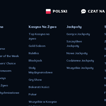
POLSKI
CZAT NA
no
Kasyno Na Żywo
Jackpoty
Top Kasyna na
Gorące Jackpoty
S
żywo
Szczęśliwe
Z
Gold Saloon
Jackpoty
arne
S
Ruletka
Nowe Jackpoty
er of the Week
P
Blackjack
Codzienne Jackpoty
ers' Choice
T
Stoły
Wszystkie Jackpoty
 Bonusem
T
Międzynarodowe
ways
Gry Show
a Żywo
H
Bakarat i Kości
atychmiastowe
F
Poker
B
Wszystkie w Kasynie