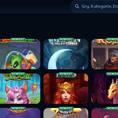
Gry, Kategorie, 
NOWOŚĆ
NOWOŚĆ
NOWOŚ
NOWOŚĆ
NOWOŚĆ
NOWOŚ
NOWOŚĆ
NOWOŚĆ
NOWOŚ