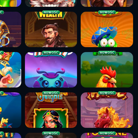
Ć
NOWOŚĆ
NOWOŚĆ
Ć
NOWOŚĆ
NOWOŚĆ
Ć
NOWOŚĆ
NOWOŚĆ
Ć
NOWOŚĆ
NOWOŚĆ