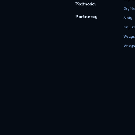
Płatności
Gry N
Partnerzy
Sloty
Gry St
Wszyst
Wszyst