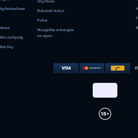
Gry Show
atychmiastowe
H
Bakarat i Kości
F
Poker
ołowe
B
Wszystkie w Kasynie
na żywo
kie Jackpoty
kie Gry
W