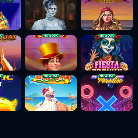
Ć
NOWOŚĆ
NOWOŚĆ
Ć
NOWOŚĆ
NOWOŚĆ