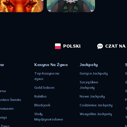
POLSKI
CZAT NA
no
Kasyno Na Żywo
Jackpoty
Top Kasyna na
Gorące Jackpoty
S
żywo
Szczęśliwe
Z
Gold Saloon
Jackpoty
arne
S
Ruletka
Nowe Jackpoty
ostwa Świata
P
Blackjack
Codzienne Jackpoty
 Bonusem
T
Stoły
Wszystkie Jackpoty
ways
T
Międzynarodowe
a Żywo