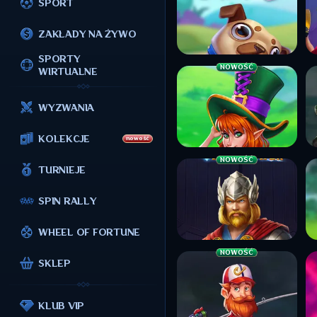
SPORT
ZAKŁADY NA ŻYWO
SPORTY
NOWOŚĆ
WIRTUALNE
WYZWANIA
KOLEKCJE
nowość
NOWOŚĆ
TURNIEJE
SPIN RALLY
WHEEL OF FORTUNE
NOWOŚĆ
SKLEP
KLUB VIP