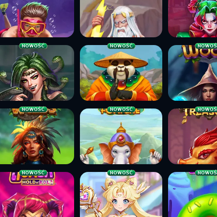
NOWOŚĆ
NOWOŚĆ
NOWOŚ
NOWOŚĆ
NOWOŚĆ
NOWOŚ
NOWOŚĆ
NOWOŚĆ
NOWOŚ