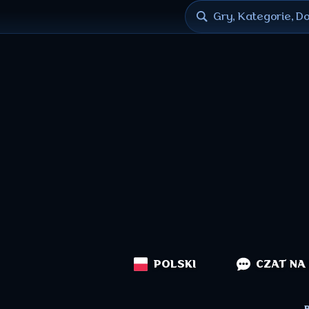
Gry, Kategorie, 
POLSKI
CZAT NA