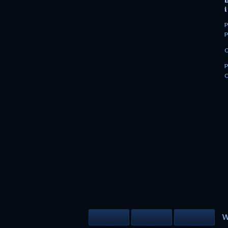
P
P
O
P
C
W