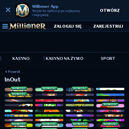
Millioner App
OTWÓRZ
Wejdź do aplikacji po najlepszą
rozgrywkę
ZALOGUJ SIĘ
ZAREJESTRUJ
KASYNO
KASYNO NA ŻYWO
SPORT
Powrót
InOut
NOWOŚĆ
NOWOŚĆ
NOWOŚĆ
NOWOŚĆ
NOWOŚĆ
NOWOŚĆ
NOWOŚĆ
NOWOŚĆ
NOWOŚĆ