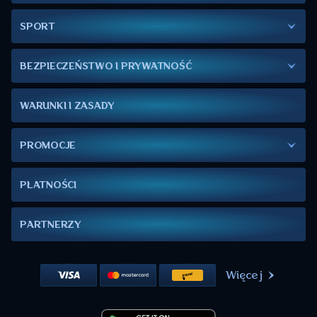
SPORT
BEZPIECZEŃSTWO I PRYWATNOŚĆ
WARUNKI I ZASADY
PROMOCJE
PŁATNOŚCI
PARTNERZY
Więcej