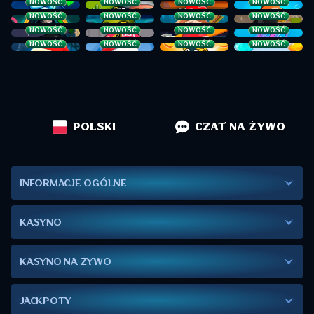
NOWOŚĆ
NOWOŚĆ
NOWOŚĆ
NOWOŚĆ
NOWOŚĆ
NOWOŚĆ
NOWOŚĆ
NOWOŚĆ
NOWOŚĆ
NOWOŚĆ
NOWOŚĆ
NOWOŚĆ
NOWOŚĆ
NOWOŚĆ
NOWOŚĆ
NOWOŚĆ
POLSKI
CZAT NA ŻYWO
INFORMACJE OGÓLNE
KASYNO
KASYNO NA ŻYWO
JACKPOTY