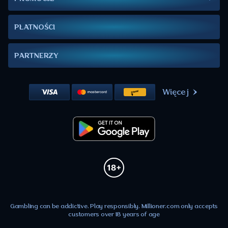
PŁATNOŚCI
PARTNERZY
Więcej
Gambling can be addictive. Play responsibly. Millioner.com only accepts
customers over 18 years of age