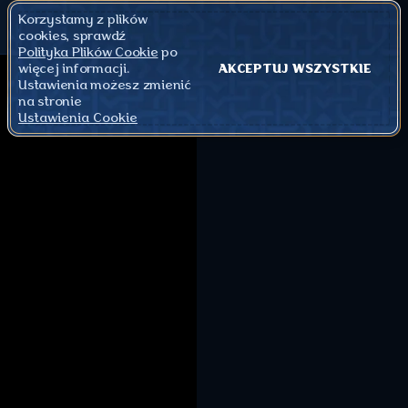
Korzystamy z plików
cookies, sprawdź
Polityka Plików Cookie
po
więcej informacji.
AKCEPTUJ WSZYSTKIE
Ustawienia możesz zmienić
na stronie
Ustawienia Cookie