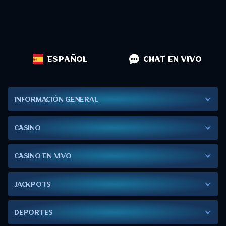
ESPAÑOL
CHAT EN VIVO
INFORMACIÓN GENERAL
CASINO
CASINO EN VIVO
JACKPOTS
DEPORTES