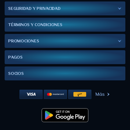
SEGURIDAD Y PRIVACIDAD
TÉRMINOS Y CONDICIONES
PROMOCIONES
PAGOS
SOCIOS
Más