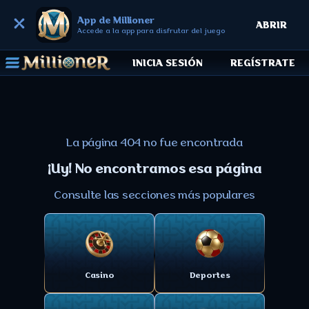
App de Millioner
ABRIR
Accede a la app para disfrutar del juego
INICIA SESIÓN
REGÍSTRATE
La página 404 no fue encontrada
¡Uy! No encontramos esa página
Consulte las secciones más populares
Casino
Deportes