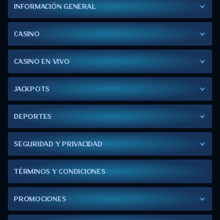
INFORMACIÓN GENERAL
CASINO
CASINO EN VIVO
JACKPOTS
DEPORTES
SEGURIDAD Y PRIVACIDAD
TÉRMINOS Y CONDICIONES
PROMOCIONES